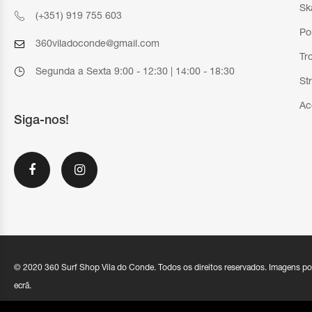
Sk
(+351) 919 755 603
Po
360viladoconde@gmail.com
Tr
Segunda a Sexta 9:00 - 12:30 | 14:00 - 18:30
St
Ac
Siga-nos!
© 2020 360 Surf Shop Vila do Conde. Todos os direitos reservados. Imagens po
ecrã.
Política de Privacidade |
Condições Gerais de Venda
|
Livro de Re