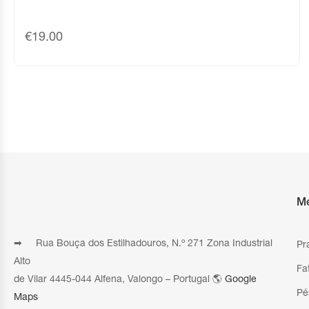
€
19.00
M
➡ Rua Bouça dos Estilhadouros, N.º 271 Zona Industrial
Pr
Alto
Fa
de Vilar 4445-044 Alfena, Valongo – Portugal 🌎
Google
Pé
Maps