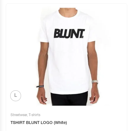
L
Streetwear
,
T-shirts
TSHIRT BLUNT LOGO (White)