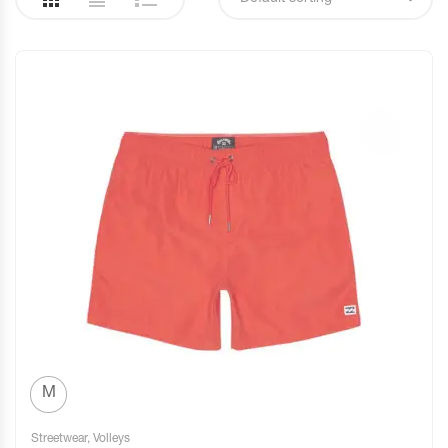
M
Streetwear
,
Volleys