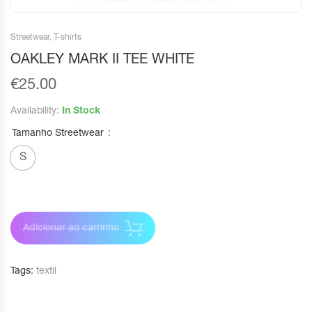
Streetwear
,
T-shirts
OAKLEY MARK II TEE WHITE
€
25.00
Availability:
In Stock
Tamanho Streetwear
S
Adicionar ao carrinho
Tags:
textil