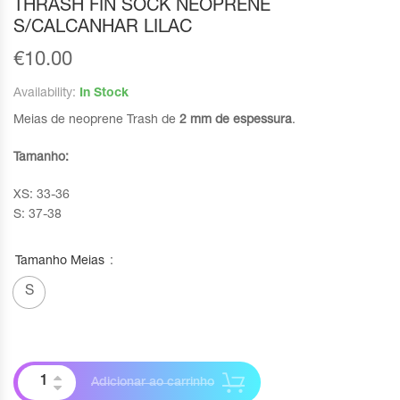
THRASH FIN SOCK NEOPRENE
S/CALCANHAR LILAC
€
10.00
Availability:
In Stock
Meias de neoprene Trash de
2 mm de espessura
.
Tamanho:
XS: 33-36
S: 37-38
Tamanho Meias
S
Adicionar ao carrinho