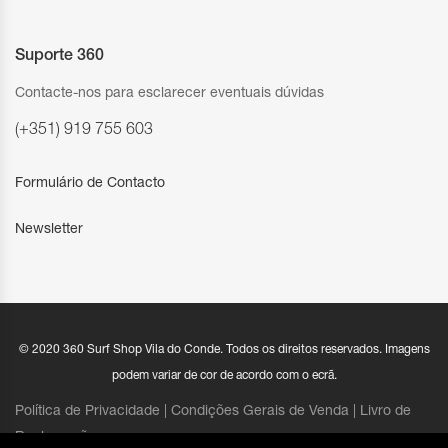
Suporte 360
Contacte-nos para esclarecer eventuais dúvidas
(+351) 919 755 603
Formulário de Contacto
Newsletter
© 2020 360 Surf Shop Vila do Conde. Todos os direitos reservados. Imagens
podem variar de cor de acordo com o ecrã.
Política de Privacidade |
Condições Gerais de Venda
|
Livro de
Reclamações