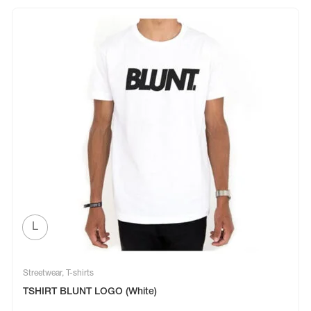
L
Streetwear
,
T-shirts
TSHIRT BLUNT LOGO (White)