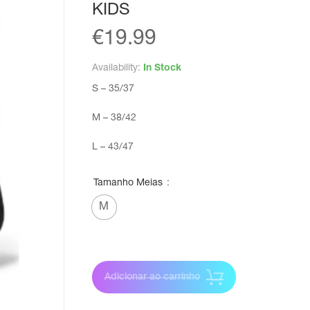
KIDS
€
19.99
Availability:
In Stock
S – 35/37
M – 38/42
L – 43/47
Tamanho Meias
M
Adicionar ao carrinho