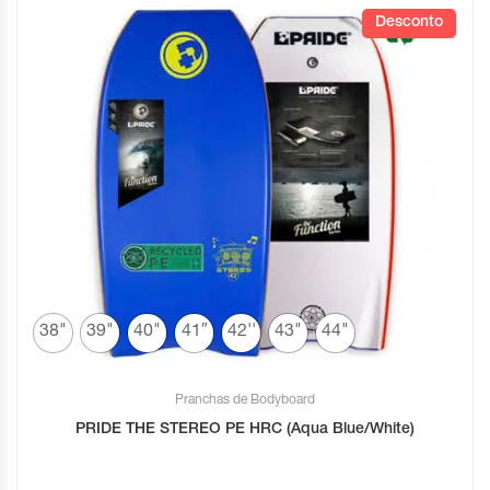
Desconto
38"
39"
40"
41″
42''
43"
44"
Pranchas de Bodyboard
PRIDE THE STEREO PE HRC (Aqua Blue/White)