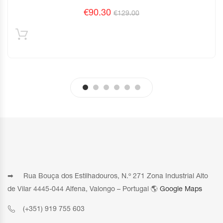
€
90.30
€
129.00
➡ Rua Bouça dos Estilhadouros, N.º 271 Zona Industrial Alto
de Vilar 4445-044 Alfena, Valongo – Portugal 🌎
Google Maps
(+351) 919 755 603