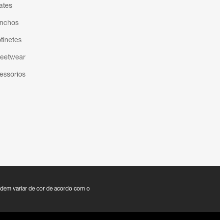
ates
nchos
otinetes
reetwear
essorios
dem variar de cor de acordo com o
clamações