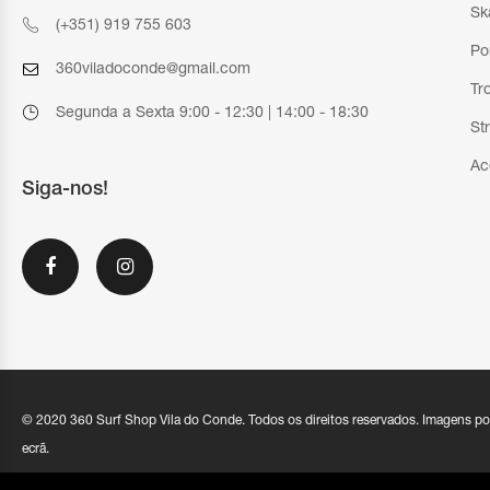
Sk
(+351) 919 755 603
Po
360viladoconde@gmail.com
Tr
Segunda a Sexta 9:00 - 12:30 | 14:00 - 18:30
St
Ac
Siga-nos!
© 2020 360 Surf Shop Vila do Conde. Todos os direitos reservados. Imagens po
ecrã.
Política de Privacidade |
Condições Gerais de Venda
|
Livro de Re