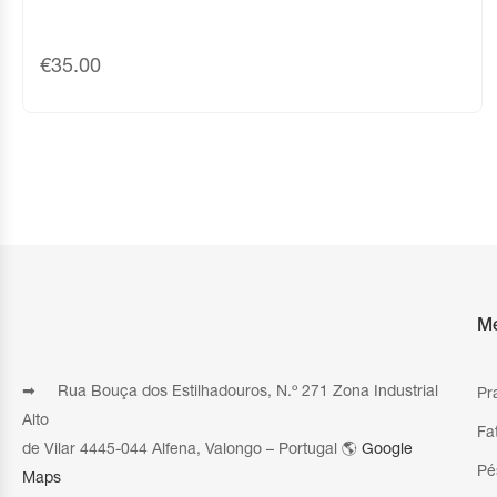
€
35.00
M
➡ Rua Bouça dos Estilhadouros, N.º 271 Zona Industrial
Pr
Alto
Fa
de Vilar 4445-044 Alfena, Valongo – Portugal 🌎
Google
Pé
Maps