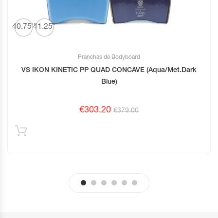
40.75''
41.25"
Pranchas de Bodyboard
VS IKON KINETIC PP QUAD CONCAVE (Aqua/Met.Dark
Blue)
€
303.20
€
379.00