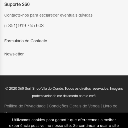
Suporte 360
Contacte-nos para esclarecer eventuais dúvidas
(+351) 919 755 603
Formulário de Contacto
Newsletter
© 2020 360 Surf Shop Vila do Conde. Todos os direitos reservados. Imagens
podem variar de cor de acordo com o ecrã.
Política de Privacidade |
Condições Gerais de Venda
|
Livro de
Reclamações
Utilizamos cookies para garantir que oferecemos a melhor
experiência possível no nosso site. Se continuar a usar o site