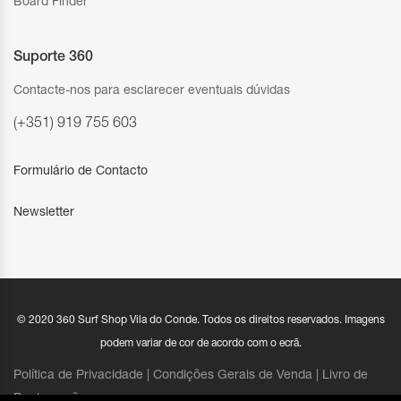
Board Finder
Suporte 360
Contacte-nos para esclarecer eventuais dúvidas
(+351) 919 755 603
Formulário de Contacto
Newsletter
© 2020 360 Surf Shop Vila do Conde. Todos os direitos reservados. Imagens
podem variar de cor de acordo com o ecrã.
Política de Privacidade |
Condições Gerais de Venda
|
Livro de
Reclamações