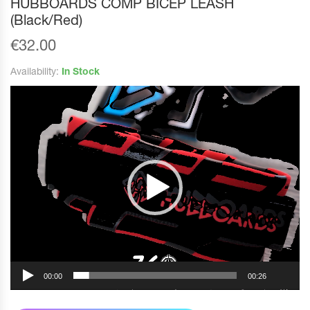
HUBBOARDS COMP BICEP LEASH
(Black/Red)
€
32.00
Availability:
In Stock
Reprodutor
de
vídeo
00:00
00:26