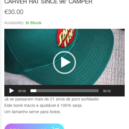
CARVER HAT SINCE 96′ CAMPER
€
30.00
Availability:
In Stock
Reprodutor
de
vídeo
00:00
00:31
Já se passaram mais de 21 anos de puro surfskate!
Este boné macio e ajustável é 100% sarja.
Um tamanho serve para todos.