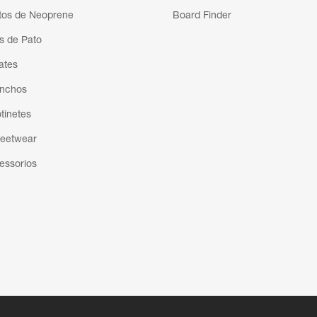
tos de Neoprene
Board Finder
s de Pato
ates
nchos
otinetes
reetwear
essorios