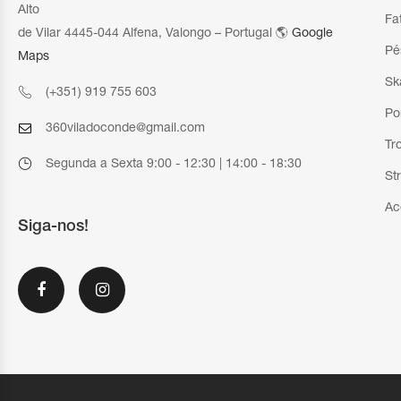
Alto
Fa
de Vilar 4445-044 Alfena, Valongo – Portugal 🌎
Google
Pé
Maps
Sk
(+351) 919 755 603
Po
360viladoconde@gmail.com
Tr
Segunda a Sexta 9:00 - 12:30 | 14:00 - 18:30
St
Ac
Siga-nos!