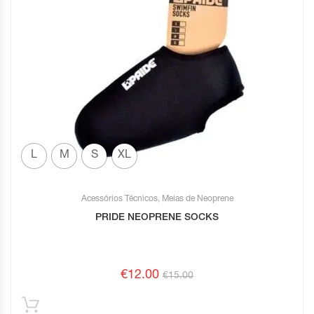
L
M
S
XL
Acessórios Técnicos
,
Meias de Neoprene
PRIDE NEOPRENE SOCKS
€
12.00
€
15.00