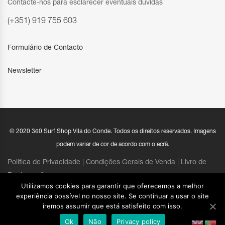
Contacte-nos para esclarecer eventuais dúvidas
(+351) 919 755 603
Formulário de Contacto
Newsletter
© 2020 360 Surf Shop Vila do Conde. Todos os direitos reservados. Imagens
podem variar de cor de acordo com o ecrã.
Política de Privacidade |
Condições Gerais de Venda
|
Livro de
Reclamações
Utilizamos cookies para garantir que oferecemos a melhor
experiência possível no nosso site. Se continuar a usar o site
iremos assumir que está satisfeito com isso.
Ok
Não
Privacy policy