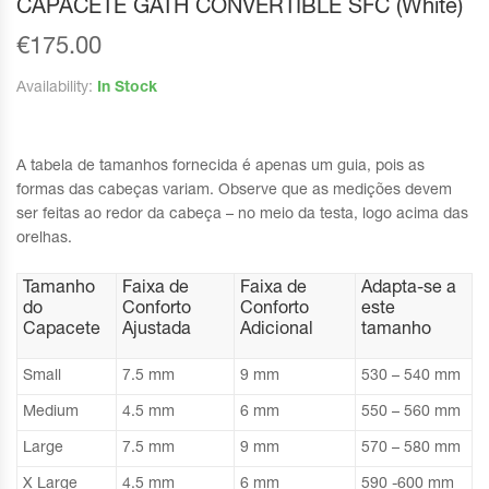
CAPACETE GATH CONVERTIBLE SFC (White)
€
175.00
Availability:
In Stock
A tabela de tamanhos fornecida é apenas um guia, pois as
formas das cabeças variam. Observe que as medições devem
ser feitas ao redor da cabeça – no meio da testa, logo acima das
orelhas.
Tamanho
Faixa de
Faixa de
Adapta-se a
do
Conforto
Conforto
este
Capacete
Ajustada
Adicional
tamanho
Small
7.5 mm
9 mm
530 – 540 mm
Medium
4.5 mm
6 mm
550 – 560 mm
Large
7.5 mm
9 mm
570 – 580 mm
X Large
4.5 mm
6 mm
590 -600 mm