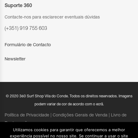
Suporte 360
Contacte-nos para esclarecer eventuais dúvidas
(+351) 919 755 603
Formulário de Contacto
Newsletter
© 2020 360 Surf Shop Vila do Conde. Todos os direitos reservados. Imagens
podem variar de cor de acordo com o ecrã.
Política de Privacidade |
Condições Gerais de Venda
|
Livro de
Reclamações
Utilizamos cookies para garantir que oferecemos a melhor
experiência possível no nosso site. Se continuar a usar o site