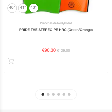
40"
41″
43"
Pranchas de Bodyboard
PRIDE THE STEREO PE HRC (Green/Orange)
€
90.30
€
129.00