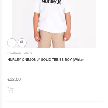
L
XL
Streetwear
,
T-shirts
HURLEY ONE&ONLY SOLID TEE SS BOY (White)
€
22.00