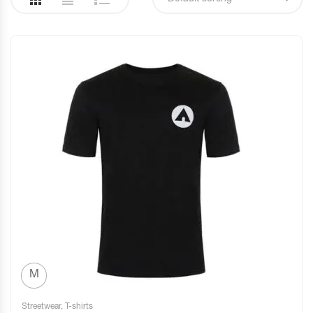
M
Streetwear
,
T-shirts