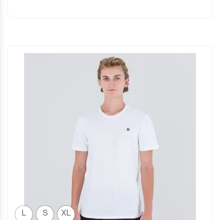
L
S
XL