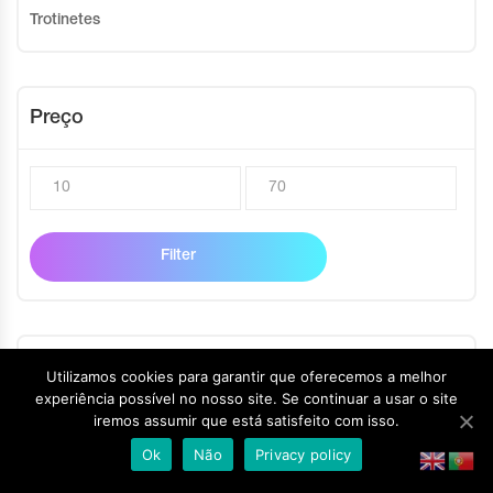
Trotinetes
Preço
Filter
Género
Utilizamos cookies para garantir que oferecemos a melhor
experiência possível no nosso site. Se continuar a usar o site
iremos assumir que está satisfeito com isso.
Feminino
Ok
Não
Privacy policy
Masculino