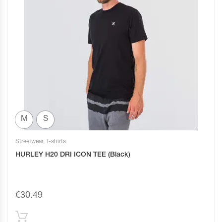
M
S
Streetwear
,
T-shirts
HURLEY H20 DRI ICON TEE (Black)
€
30.49