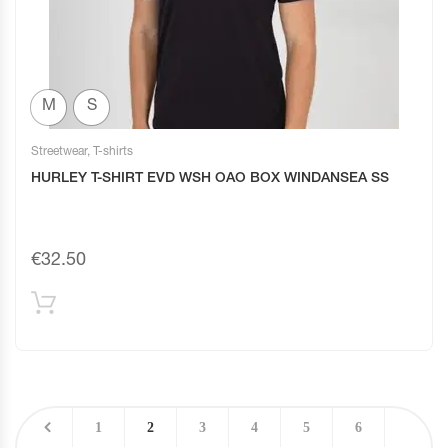
M
S
Streetwear
,
T-shirts
HURLEY T-SHIRT EVD WSH OAO BOX WINDANSEA SS
€
32.50
1
2
3
4
5
6