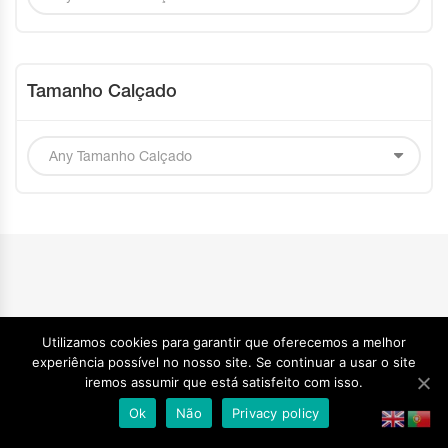
Tamanho Calçado
Utilizamos cookies para garantir que oferecemos a melhor
➡ Rua Bouça dos Estilhadouros, N.º 271 Zona Industrial Alto
experiência possível no nosso site. Se continuar a usar o site
de Vilar 4445-044 Alfena, Valongo – Portugal 🌎
Google Maps
iremos assumir que está satisfeito com isso.
Ok
Não
Privacy policy
(+351) 919 755 603