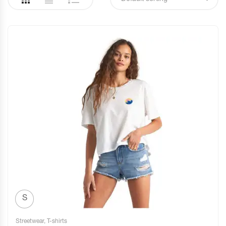
S
Streetwear
,
T-shirts