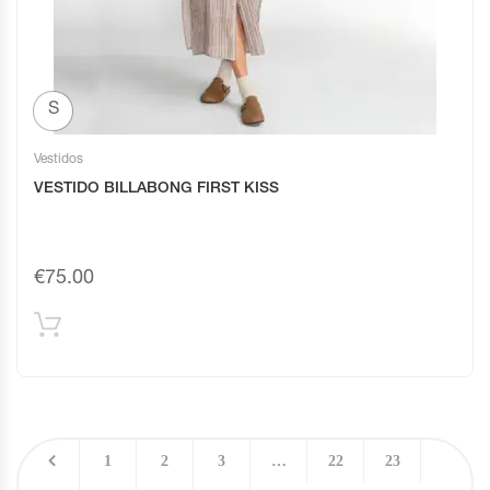
S
Vestidos
VESTIDO BILLABONG FIRST KISS
€
75.00
1
2
3
…
22
23