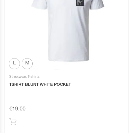
L
M
Streetwear
,
T-shirts
TSHIRT BLUNT WHITE POCKET
€
19.00